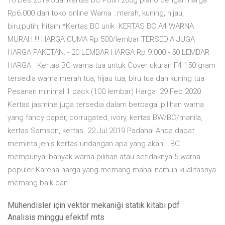
16 Des 2019 Jual Kertas BC Putih 200g plano dengan harga
Rp6.000 dari toko online Warna : merah, kuning, hijau,
biru,putih, hitam *Kertas BC unik KERTAS BC A4 WARNA
MURAH !!! HARGA CUMA Rp 500/lembar TERSEDIA JUGA
HARGA PAKETAN: - 20 LEMBAR HARGA Rp 9.000 - 50 LEMBAR
HARGA Kertas BC warna tua untuk Cover ukuran F4 150 gram
tersedia warna merah tua, hijau tua, biru tua dan kuning tua
Pesanan minimal 1 pack (100 lembar) Harga 29 Feb 2020
Kertas jasmine juga tersedia dalam berbagai pilihan warna
yang fancy paper, corrugated, ivory, kertas BW/BC/manila,
kertas Samson, kertas 22 Jul 2019 Padahal Anda dapat
meminta jenis kertas undangan apa yang akan… BC
mempunyai banyak warna pilihan atau setidaknya 5 warna
populer Karena harga yang memang mahal namun kualitasnya
memang baik dan
Mühendisler için vektör mekaniği statik kitabı pdf
Analisis minggu efektif mts