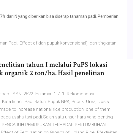
7% dari N yang diberikan bisa diserap tanaman padi. Pemberian
n Padi. Effect of dan pupuk konvensional), dan tingkatan
elitian tahun I melalui PuPS lokasi
 organik 2 ton/ha. Hasil penelitian
mbab. ISSN: 2622- Halaman 1-7. 1. Rekomendasi
 Kata kunci: Padi Ratun, Pupuk NPK, Pupuk. Urea, Dosis.
made to increase national rice production, one of them
ada usaha tani padi.Salah satu unsur hara yang penting
rogen. PENGARUH PEMUPUKAN TERHADAP PERTUMBUHAN
fect of Fertilization on Growth of Upland Rice. Efektivitas