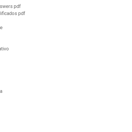
nswers pdf
ificados pdf
te
ativo
ca