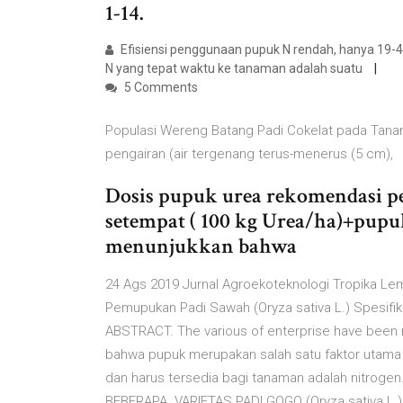
1-14.
Efisiensi penggunaan pupuk N rendah, hanya 19-4
N yang tepat waktu ke tanaman adalah suatu
5 Comments
Populasi Wereng Batang Padi Cokelat pada Tanama
pengairan (air tergenang terus-menerus (5 cm),
Dosis pupuk urea rekomendasi pen
setempat ( 100 kg Urea/ha)+pupuk
menunjukkan bahwa
24 Ags 2019 Jurnal Agroekoteknologi Tropika Le
Pemupukan Padi Sawah (Oryza sativa L.) Spesifik.
ABSTRACT. The various of enterprise have been 
bahwa pupuk merupakan salah satu faktor utama p
dan harus tersedia bagi tanaman adalah nit
BEBERAPA. VARIETAS PADI GOGO (Oryza sativa L.) Ef