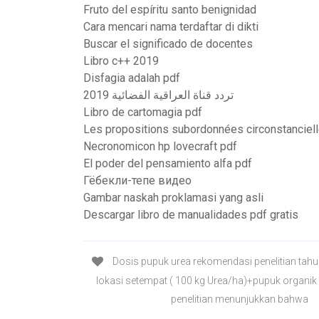
Fruto del espíritu santo benignidad
Cara mencari nama terdaftar di dikti
Buscar el significado de docentes
Libro c++ 2019
Disfagia adalah pdf
تردد قناة العراقية الفضائية 2019
Libro de cartomagia pdf
Les propositions subordonnées circonstanciell
Necronomicon hp lovecraft pdf
El poder del pensamiento alfa pdf
Гёбекли-тепе видео
Gambar naskah proklamasi yang asli
Descargar libro de manualidades pdf gratis
Dosis pupuk urea rekomendasi penelitian tahu
lokasi setempat ( 100 kg Urea/ha)+pupuk organik 
penelitian menunjukkan bahwa