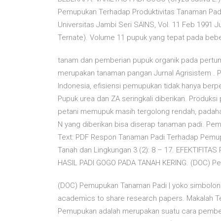
Pemupukan Terhadap Produktivitas Tanaman Padi 
Universitas Jambi Seri SAINS, Vol. 11 Feb 1991 Ju
Ternate). Volume 11 pupuk yang tepat pada beber
tanam dan pemberian pupuk organik pada pertumb
merupakan tanaman pangan Jurnal Agrisistem . 
Indonesia, efisiensi pemupukan tidak hanya ber
Pupuk urea dan ZA seringkali diberikan. Produksi
petani memupuk masih tergolong rendah, padahal
N yang diberikan bisa diserap tanaman padi. Pem
Text: PDF Respon Tanaman Padi Terhadap Pemupu
Tanah dan Lingkungan 3 (2): 8 – 17. EFEKTIF
HASIL PADI GOGO PADA TANAH KERING. (DOC) Pe
(DOC) Pemupukan Tanaman Padi | yoko simbolon 
academics to share research papers. Makalah Te
Pemupukan adalah merupakan suatu cara pemberi