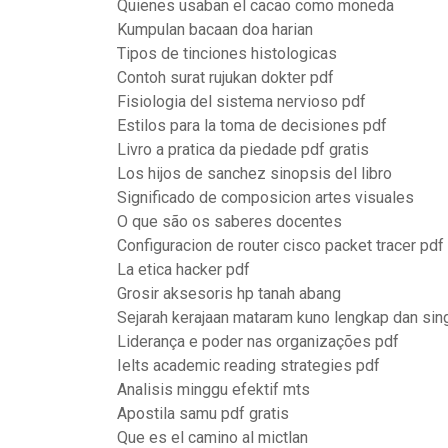
Quienes usaban el cacao como moneda
Kumpulan bacaan doa harian
Tipos de tinciones histologicas
Contoh surat rujukan dokter pdf
Fisiologia del sistema nervioso pdf
Estilos para la toma de decisiones pdf
Livro a pratica da piedade pdf gratis
Los hijos de sanchez sinopsis del libro
Significado de composicion artes visuales
O que são os saberes docentes
Configuracion de router cisco packet tracer pdf
La etica hacker pdf
Grosir aksesoris hp tanah abang
Sejarah kerajaan mataram kuno lengkap dan sin
Liderança e poder nas organizações pdf
Ielts academic reading strategies pdf
Analisis minggu efektif mts
Apostila samu pdf gratis
Que es el camino al mictlan