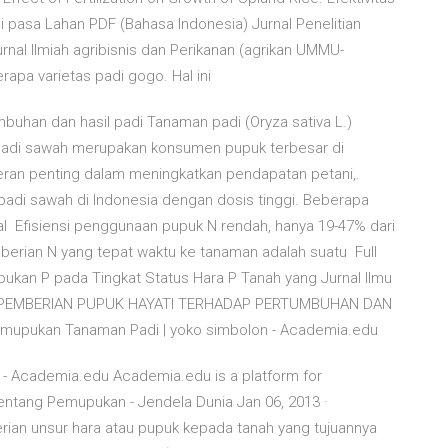
pasa Lahan PDF (Bahasa Indonesia) Jurnal Penelitian
rnal Ilmiah agribisnis dan Perikanan (agrikan UMMU-
apa varietas padi gogo. Hal ini
uhan dan hasil padi Tanaman padi (Oryza sativa L.)
Padi sawah merupakan konsumen pupuk terbesar di
peran penting dalam meningkatkan pendapatan petani,.
 padi sawah di Indonesia dengan dosis tinggi. Beberapa
 Efisiensi penggunaan pupuk N rendah, hanya 19-47% dari
berian N yang tepat waktu ke tanaman adalah suatu Full
kan P pada Tingkat Status Hara P Tanah yang Jurnal Ilmu
ITAS PEMBERIAN PUPUK HAYATI TERHADAP PERTUMBUHAN DAN
mupukan Tanaman Padi | yoko simbolon - Academia.edu
- Academia.edu Academia.edu is a platform for
ntang Pemupukan - Jendela Dunia Jan 06, 2013 ·
an unsur hara atau pupuk kepada tanah yang tujuannya