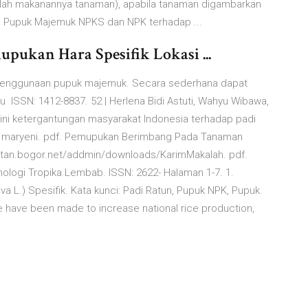
alah makanannya tanaman), apabila tanaman digambarkan
h Pupuk Majemuk NPKS dan NPK terhadap ...
pukan Hara Spesifik Lokasi ...
an penggunaan pupuk majemuk. Secara sederhana dapat
SSN: 1412-8837. 52 | Herlena Bidi Astuti, Wahyu Wibawa,
ni ketergantungan masyarakat Indonesia terhadap padi
i maryeni. pdf. Pemupukan Berimbang Pada Tanaman
ittan.bogor.net/addmin/downloads/KarimMakalah. pdf.
ologi Tropika Lembab. ISSN: 2622- Halaman 1-7. 1.
L.) Spesifik. Kata kunci: Padi Ratun, Pupuk NPK, Pupuk.
e have been made to increase national rice production,