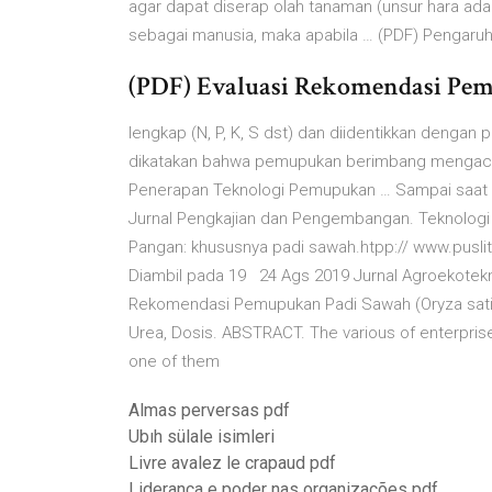
agar dapat diserap olah tanaman (unsur hara ad
sebagai manusia, maka apabila … (PDF) Pengaru
(PDF) Evaluasi Rekomendasi Pemu
lengkap (N, P, K, S dst) dan diidentikkan deng
dikatakan bahwa pemupukan berimbang mengacu I
Penerapan Teknologi Pemupukan … Sampai saat i
Jurnal Pengkajian dan Pengembangan. Teknolog
Pangan: khususnya padi sawah.htpp:// www.pusl
Diambil pada 19 24 Ags 2019 Jurnal Agroekotekn
Rekomendasi Pemupukan Padi Sawah (Oryza sativa 
Urea, Dosis. ABSTRACT. The various of enterpris
one of them
Almas perversas pdf
Ubıh sülale isimleri
Livre avalez le crapaud pdf
Liderança e poder nas organizações pdf