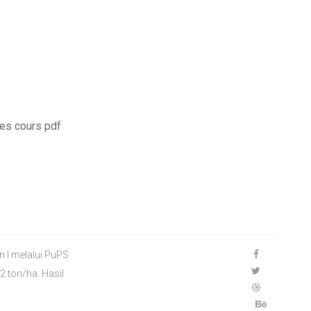
es cours pdf
n I melalui PuPS
2 ton/ha. Hasil