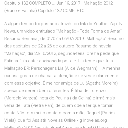
Capítulo 132 COMPLETO ... Jun 19, 2017 · Malhação 2012
(Bruno e Fatinha) Capítulo 132 COMPLETO
A algum tempo foi postado através do link do Youtbe: Zap Tv
News, um vídeo entitulado ''Malhação - Toda Forma de Amar''
Resumo Semanal, de 01/07 a 06/07/2019, 'Malhação': Resumo
dos capítulos de 22 a 26 de outubro Resumo da novela
"Malhação", dia 22/10/2012, segunda-feira: Orelha pede que
Fatinha finja estar apaixonada por ele. Lia teme que Ju s
Malhação BR: Personagens Lia (Alice Wegmann) – A menina
curiosa gosta de chamar a atenção e se veste claramente
com esse objetivo. É melhor amiga de Ju (Agatha Moreira),
apesar de serem bem diferentes. É filha de Lorenzo
(Marcelo Varzea), neta de Paulina (Ida Celina) e irmã mais
velha de Tatá (Pietra Pan), de quem odeia ter que tomar
conta.Não tem muito contato com a mãe, Raquel (Patricia
Vilela), que foi Assistir Novelas Online • g1novelas.org
Malhação 2019 Avenida Brasil Amor sem Igual O Rico e Lázaro