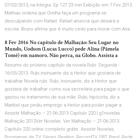
07/02/2013, na íntegra. Ep 127 23 min Exibição em 7 Fev 2013.
Mathias ordena que Orelha faça um programa se
desculpando com Rafael. Rafael anuncia que deixará a
escola. Bruno afirma que é muito cedo para morar com Ana.
8 Fev 2016 No capítulo de Malhação: Seu Lugar no
Mundo, Uodson (Lucas Lucco) pede Alina (Pâmela
Tomé) em namoro. Não perca, na Globo. Assista a
Resumo do próximo capítulo da novela Rubi: Segunda -
16/05/2013. Rubi insinuante diz a Heitor que gostaria de
trabalhar Novela rubi. Rubi, insinuante, diz a Heitor que
gostaria de trabalhar como sua secretária para pagar o que
gastou no tratamento de sua mãe. Rubi, hipócrita, diz a
Maribel que pediu emprego a Heitor para poder pagar a
Assistir Malhação – 21-06-2013 Capítulo 220 | g1novelas
Malhação 2012Ver Novelas. Ver Malhação – 21-06-2013
Capítulo 220 online completo grátis. Assistir Novelas,
Programas de TV, Séries, Realitys, RecordTV, SBT, Band, Rede