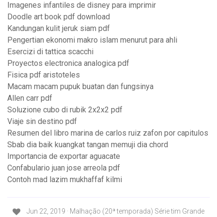
Imagenes infantiles de disney para imprimir
Doodle art book pdf download
Kandungan kulit jeruk siam pdf
Pengertian ekonomi makro islam menurut para ahli
Esercizi di tattica scacchi
Proyectos electronica analogica pdf
Fisica pdf aristoteles
Macam macam pupuk buatan dan fungsinya
Allen carr pdf
Soluzione cubo di rubik 2x2x2 pdf
Viaje sin destino pdf
Resumen del libro marina de carlos ruiz zafon por capitulos
Sbab dia baik kuangkat tangan memuji dia chord
Importancia de exportar aguacate
Confabulario juan jose arreola pdf
Contoh mad lazim mukhaffaf kilmi
Jun 22, 2019 · Malhação (20ª temporada) Série tim Grande