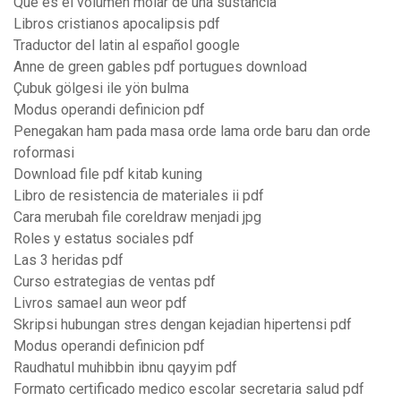
Que es el volumen molar de una sustancia
Libros cristianos apocalipsis pdf
Traductor del latin al español google
Anne de green gables pdf portugues download
Çubuk gölgesi ile yön bulma
Modus operandi definicion pdf
Penegakan ham pada masa orde lama orde baru dan orde
roformasi
Download file pdf kitab kuning
Libro de resistencia de materiales ii pdf
Cara merubah file coreldraw menjadi jpg
Roles y estatus sociales pdf
Las 3 heridas pdf
Curso estrategias de ventas pdf
Livros samael aun weor pdf
Skripsi hubungan stres dengan kejadian hipertensi pdf
Modus operandi definicion pdf
Raudhatul muhibbin ibnu qayyim pdf
Formato certificado medico escolar secretaria salud pdf