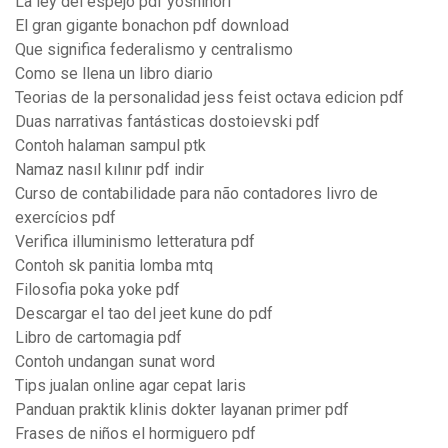
La ley del espejo pdf yoshinori
El gran gigante bonachon pdf download
Que significa federalismo y centralismo
Como se llena un libro diario
Teorias de la personalidad jess feist octava edicion pdf
Duas narrativas fantásticas dostoievski pdf
Contoh halaman sampul ptk
Namaz nasıl kılınır pdf indir
Curso de contabilidade para não contadores livro de
exercícios pdf
Verifica illuminismo letteratura pdf
Contoh sk panitia lomba mtq
Filosofia poka yoke pdf
Descargar el tao del jeet kune do pdf
Libro de cartomagia pdf
Contoh undangan sunat word
Tips jualan online agar cepat laris
Panduan praktik klinis dokter layanan primer pdf
Frases de niños el hormiguero pdf