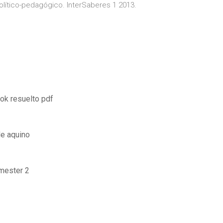
lítico-pedagógico. InterSaberes 1 2013.
ok resuelto pdf
de aquino
emester 2