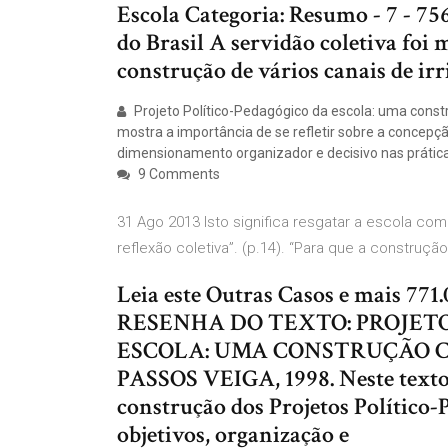
Escola Categoria: Resumo - 7 - 7
do Brasil A servidão coletiva foi
construção de vários canais de irr
Projeto Político-Pedagógico da escola: uma construç
mostra a importância de se refletir sobre a concepç
dimensionamento organizador e decisivo nas prática
9 Comments
31 Ago 2013 Isto significa resgatar a escola com
reflexão coletiva”. (p.14). “Para que a construçã
Leia este Outras Casos e mais 771
RESENHA DO TEXTO: PROJET
ESCOLA: UMA CONSTRUÇÃO C
PASSOS VEIGA, 1998. Neste texto,
construção dos Projetos Político-P
objetivos, organização e