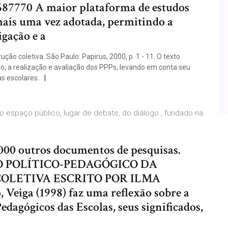
5687770 A maior plataforma de estudos
 mais uma vez adotada, permitindo a
igação e a
ão coletiva. São Paulo: Papirus, 2000, p. 1 - 11. O texto
ão, a realização e avaliação dos PPPs, levando em conta seu
s escolares.
o espaço público, lugar de debate, do diálogo , fundado na
o
.000 outros documentos de pesquisas.
O POLÍTICO-PEDAGÓGICO DA
OLETIVA ESCRITO POR ILMA
 Veiga (1998) faz uma reflexão sobre a
edagógicos das Escolas, seus significados,