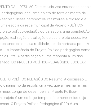
ENTO DA … RESUMO Este estudo visa entender a escola
 pedagógicas, enquanto objeto de fortalecimento da
 escolar. Nessa perspectiva, realizou-se a revisão e a
 uma escola da rede municipal de Projeto POLÍTICO-
jeto polÍtico-pedagÓgico da escola: uma construÇÃo
pção, realização e avaliação de seu projeto educativo,
baseando-se em sua realidade, sendo norteada por … A
o ... A importância do Projeto Político-pedagógico como
gela Dutra. A participação é uma resposta a um dos
speitado. DO PROJETO POLÍTICO-PEDAGÓGICO ESCOLAR
JETO POLÍTICO PEDAGÓGICO Resumo: A discussão É
ra o dinamismo da escola, uma vez que a mesma jamais
do meio. Longe de desempenhar Projeto Político-
Um projeto é um esforço temporário empreendido cujo
ocesso. O Projeto Político Pedagógico (PPP) é um