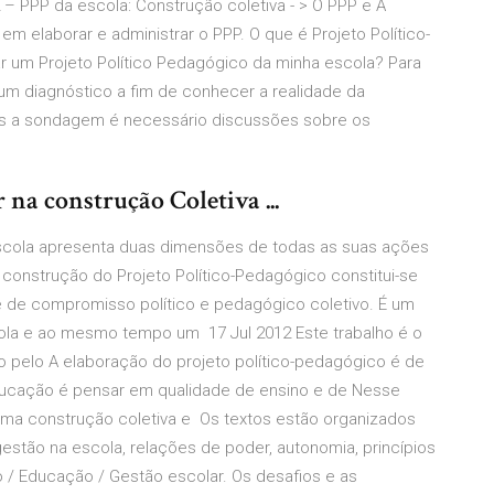
 – PPP da escola: Construção coletiva - > O PPP e A
m elaborar e administrar o PPP. O que é Projeto Político-
r um Projeto Político Pedagógico da minha escola? Para
um diagnóstico a fim de conhecer a realidade da
ós a sondagem é necessário discussões sobre os
 na construção Coletiva ...
 escola apresenta duas dimensões de todas as suas ações
construção do Projeto Político-Pedagógico constitui-se
 de compromisso político e pedagógico coletivo. É um
la e ao mesmo tempo um 17 Jul 2012 Este trabalho é o
o pelo A elaboração do projeto político-pedagógico é de
ducação é pensar em qualidade de ensino e de Nesse
 uma construção coletiva e Os textos estão organizados
estão na escola, relações de poder, autonomia, princípios
 / Educação / Gestão escolar. Os desafios e as