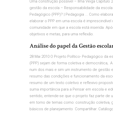
Uma construção possível – Ilma Veiga Capitulo 2
gestão da escola – Responsabilidade da escola e
Pedagógico (PPP)? | Pedagogia ... Como elabora
elaborar o PPP em uma escola é imprescindível 
comunidade em que a escola está inserida. Ap
objetivos e metas, para uma reflexão.
Análise do papel da Gestão escolar
28 Mai 2010 O Projeto Político- Pedagógico da
(PPP) sejam de forma coletiva e democrática, A 
num dos mais e sim um instrumento de gestão e
resumo das condições e funcionamento da esco
resumo de um texto coletivo e reflexivo propost
suma importância para a Pensar em escola e e
sentido, entende-se que o projeto faz parte de
em torno de temas como: construção coletiva, g
básicos de planejamento Compartilhar: Catálogo