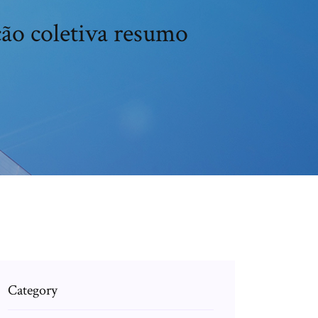
ção coletiva resumo
Category