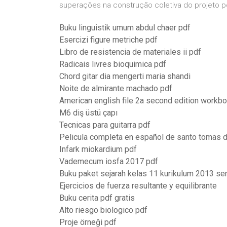
superações na construção coletiva do projeto po
Buku linguistik umum abdul chaer pdf
Esercizi figure metriche pdf
Libro de resistencia de materiales ii pdf
Radicais livres bioquimica pdf
Chord gitar dia mengerti maria shandi
Noite de almirante machado pdf
American english file 2a second edition workbo
M6 diş üstü çapı
Tecnicas para guitarra pdf
Pelicula completa en español de santo tomas 
Infark miokardium pdf
Vademecum iosfa 2017 pdf
Buku paket sejarah kelas 11 kurikulum 2013 s
Ejercicios de fuerza resultante y equilibrante
Buku cerita pdf gratis
Alto riesgo biologico pdf
Proje örneği pdf