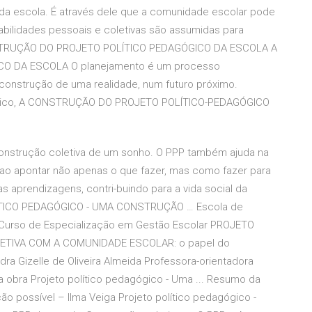
 da escola. É através dele que a comunidade escolar pode
abilidades pessoais e coletivas são assumidas para
NSTRUÇÃO DO PROJETO POLÍTICO PEDAGÓGICO DA ESCOLA A
O DA ESCOLA O planejamento é um processo
construção de uma realidade, num futuro próximo.
gogico, A CONSTRUÇÃO DO PROJETO POLÍTICO-PEDAGÓGICO
construção coletiva de um sonho. O PPP também ajuda na
 ao apontar não apenas o que fazer, mas como fazer para
aprendizagens, contri-buindo para a vida social da
OLÍTICO PEDAGÓGICO - UMA CONSTRUÇÃO … Escola de
 Curso de Especialização em Gestão Escolar PROJETO
TIVA COM A COMUNIDADE ESCOLAR: o papel do
 Gizelle de Oliveira Almeida Professora-orientadora
a obra Projeto político pedagógico - Uma ... Resumo da
ão possível – Ilma Veiga Projeto político pedagógico -