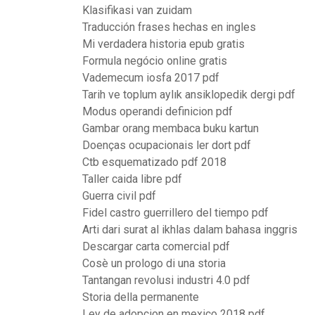
Klasifikasi van zuidam
Traducción frases hechas en ingles
Mi verdadera historia epub gratis
Formula negócio online gratis
Vademecum iosfa 2017 pdf
Tarih ve toplum aylık ansiklopedik dergi pdf
Modus operandi definicion pdf
Gambar orang membaca buku kartun
Doenças ocupacionais ler dort pdf
Ctb esquematizado pdf 2018
Taller caida libre pdf
Guerra civil pdf
Fidel castro guerrillero del tiempo pdf
Arti dari surat al ikhlas dalam bahasa inggris
Descargar carta comercial pdf
Cosè un prologo di una storia
Tantangan revolusi industri 4.0 pdf
Storia della permanente
Ley de adopcion en mexico 2018 pdf