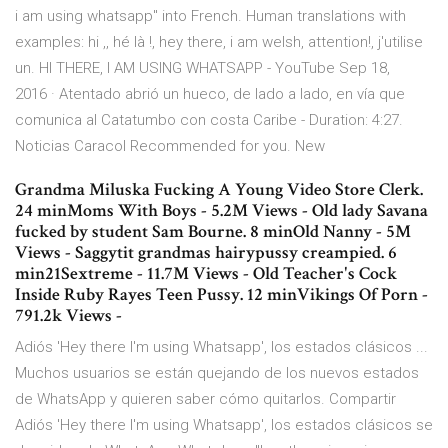
i am using whatsapp" into French. Human translations with
examples: hi ,, hé là !, hey there, i am welsh, attention!, j'utilise
un. HI THERE, I AM USING WHATSAPP - YouTube Sep 18,
2016 · Atentado abrió un hueco, de lado a lado, en vía que
comunica al Catatumbo con costa Caribe - Duration: 4:27.
Noticias Caracol Recommended for you. New
Grandma Miluska Fucking A Young Video Store Clerk.
24 minMoms With Boys - 5.2M Views - Old lady Savana
fucked by student Sam Bourne. 8 minOld Nanny - 5M
Views - Saggytit grandmas hairypussy creampied. 6
min21Sextreme - 11.7M Views - Old Teacher's Cock
Inside Ruby Rayes Teen Pussy. 12 minVikings Of Porn -
791.2k Views -
Adiós 'Hey there I'm using Whatsapp', los estados clásicos ...
Muchos usuarios se están quejando de los nuevos estados
de WhatsApp y quieren saber cómo quitarlos. Compartir
Adiós 'Hey there I'm using Whatsapp', los estados clásicos se