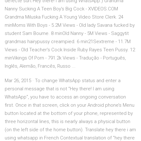
defecte surt Hey there! I am using WhatsApp.) Grandma
Nanny Sucking A Teen Boy's Big Cock - XVIDEOS.COM
Grandma Miluska Fucking A Young Video Store Clerk. 24
minMoms With Boys - 5.2M Views - Old lady Savana fucked by
student Sam Bourne. 8 minOld Nanny - 5M Views - Saggytit
grandmas hairypussy creampied. 6 min21Sextreme - 11.7M
Views - Old Teacher's Cock Inside Ruby Rayes Teen Pussy. 12
minVikings Of Porn - 791.2k Views - Tradução - Português,
Inglês, Alemão, Francês, Russo ...
Mar 26, 2015 · To change WhatsApp status and enter a
personal message that is not “Hey there! I am using
WhatsApp“, you have to access an ongoing conversation
first. Once in that screen, click on your Android phone’s Menu
button located at the bottom of your phone, represented by
three horizontal lines, this is nearly always a physical button
(on the left side of the home button). Translate hey there i am
using whatsapp in French Contextual translation of "hey there