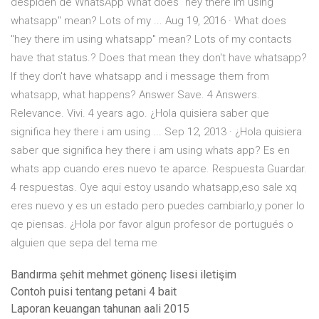
despiden de WhatsApp What does "hey there im using
whatsapp" mean? Lots of my ... Aug 19, 2016 · What does
"hey there im using whatsapp" mean? Lots of my contacts
have that status.? Does that mean they don't have whatsapp?
If they don't have whatsapp and i message them from
whatsapp, what happens? Answer Save. 4 Answers.
Relevance. Vivi. 4 years ago. ¿Hola quisiera saber que
significa hey there i am using ... Sep 12, 2013 · ¿Hola quisiera
saber que significa hey there i am using whats app? Es en
whats app cuando eres nuevo te aparce. Respuesta Guardar.
4 respuestas. Oye aqui estoy usando whatsapp,eso sale xq
eres nuevo y es un estado pero puedes cambiarlo,y poner lo
qe piensas. ¿Hola por favor algun profesor de portugués o
alguien que sepa del tema me
Bandırma şehit mehmet gönenç lisesi iletişim
Contoh puisi tentang petani 4 bait
Laporan keuangan tahunan aali 2015