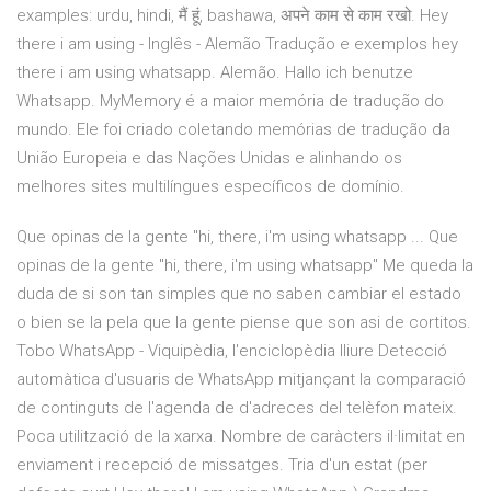
examples: urdu, hindi, मैं हूं, bashawa, अपने काम से काम रखो. Hey
there i am using - Inglês - Alemão Tradução e exemplos hey
there i am using whatsapp. Alemão. Hallo ich benutze
Whatsapp. MyMemory é a maior memória de tradução do
mundo. Ele foi criado coletando memórias de tradução da
União Europeia e das Nações Unidas e alinhando os
melhores sites multilíngues específicos de domínio.
Que opinas de la gente "hi, there, i'm using whatsapp ... Que
opinas de la gente "hi, there, i'm using whatsapp" Me queda la
duda de si son tan simples que no saben cambiar el estado
o bien se la pela que la gente piense que son asi de cortitos.
Tobo WhatsApp - Viquipèdia, l'enciclopèdia lliure Detecció
automàtica d'usuaris de WhatsApp mitjançant la comparació
de continguts de l'agenda de d'adreces del telèfon mateix.
Poca utilització de la xarxa. Nombre de caràcters il·limitat en
enviament i recepció de missatges. Tria d'un estat (per