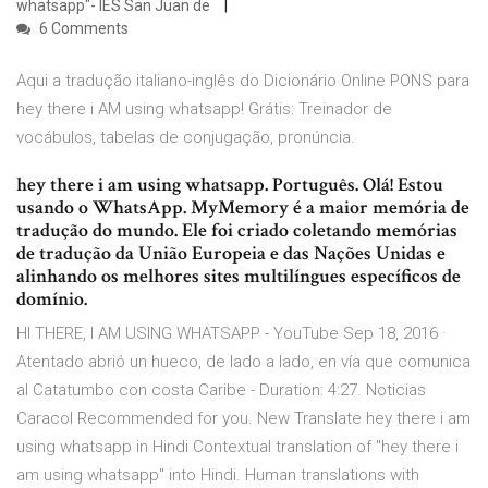
whatsapp"- IES San Juan de
6 Comments
Aqui a tradução italiano-inglês do Dicionário Online PONS para
hey there i AM using whatsapp! Grátis: Treinador de
vocábulos, tabelas de conjugação, pronúncia.
hey there i am using whatsapp. Português. Olá! Estou
usando o WhatsApp. MyMemory é a maior memória de
tradução do mundo. Ele foi criado coletando memórias
de tradução da União Europeia e das Nações Unidas e
alinhando os melhores sites multilíngues específicos de
domínio.
HI THERE, I AM USING WHATSAPP - YouTube Sep 18, 2016 ·
Atentado abrió un hueco, de lado a lado, en vía que comunica
al Catatumbo con costa Caribe - Duration: 4:27. Noticias
Caracol Recommended for you. New Translate hey there i am
using whatsapp in Hindi Contextual translation of "hey there i
am using whatsapp" into Hindi. Human translations with