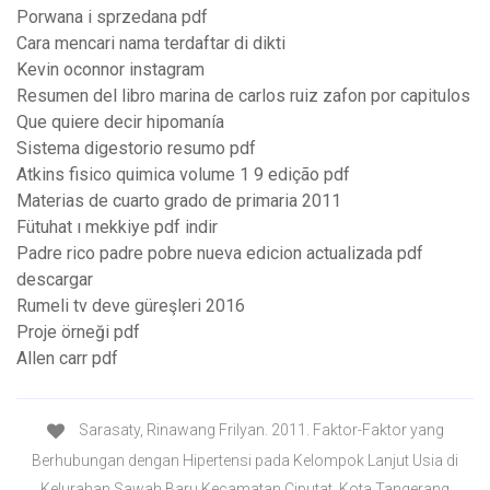
Porwana i sprzedana pdf
Cara mencari nama terdaftar di dikti
Kevin oconnor instagram
Resumen del libro marina de carlos ruiz zafon por capitulos
Que quiere decir hipomanía
Sistema digestorio resumo pdf
Atkins fisico quimica volume 1 9 edição pdf
Materias de cuarto grado de primaria 2011
Fütuhat ı mekkiye pdf indir
Padre rico padre pobre nueva edicion actualizada pdf
descargar
Rumeli tv deve güreşleri 2016
Proje örneği pdf
Allen carr pdf
Sarasaty, Rinawang Frilyan. 2011. Faktor-Faktor yang
Berhubungan dengan Hipertensi pada Kelompok Lanjut Usia di
Kelurahan Sawah Baru Kecamatan Ciputat, Kota Tangerang