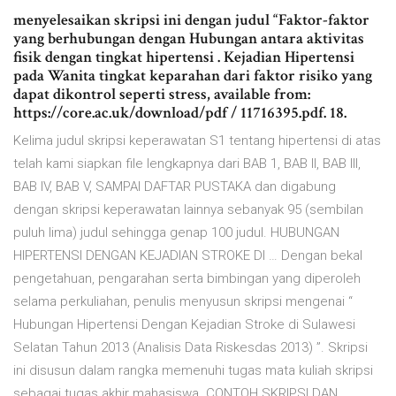
menyelesaikan skripsi ini dengan judul “Faktor-faktor
yang berhubungan dengan Hubungan antara aktivitas
fisik dengan tingkat hipertensi . Kejadian Hipertensi
pada Wanita tingkat keparahan dari faktor risiko yang
dapat dikontrol seperti stress, available from:
https://core.ac.uk/download/pdf / 11716395.pdf. 18.
Kelima judul skripsi keperawatan S1 tentang hipertensi di atas
telah kami siapkan file lengkapnya dari BAB 1, BAB II, BAB III,
BAB IV, BAB V, SAMPAI DAFTAR PUSTAKA dan digabung
dengan skripsi keperawatan lainnya sebanyak 95 (sembilan
puluh lima) judul sehingga genap 100 judul. HUBUNGAN
HIPERTENSI DENGAN KEJADIAN STROKE DI … Dengan bekal
pengetahuan, pengarahan serta bimbingan yang diperoleh
selama perkuliahan, penulis menyusun skripsi mengenai “
Hubungan Hipertensi Dengan Kejadian Stroke di Sulawesi
Selatan Tahun 2013 (Analisis Data Riskesdas 2013) ”. Skripsi
ini disusun dalam rangka memenuhi tugas mata kuliah skripsi
sebagai tugas akhir mahasiswa. CONTOH SKRIPSI DAN