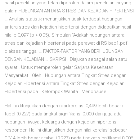
hasil penelitian yang telah diperoleh dalam penelitian ini yang
dalam HUBUNGAN ANTARA STRES DAN KEJADIAN HIPERTENSI
… Analisis statistik menunjukkan tidak terdapat hubungan
antara stres dan kejadian hipertensi dengan didapatkan hasil
nilai p 0,097 (p > 0,05). Simpulan “Adakah hubungan antara
stres dan kejadian hipertensi pada perawat di RS bab1.pdf
diakses tanggal … FAKTOR-FAKTOR YANG BERHUBUNGAN
DENGAN KEJADIAN … SKRIPSI . Diajukan sebagai salah satu
syarat . Untuk memperoleh gelar Sarjana Kesehatan
Masyarakat . Oleh . Hubungan antara Tingkat Stres dengan
Kejadian Hipertensi antara Tingkat Stres dengan Kejadian
Hipertensi pada . Kelompok Wanita . Menopause
Hal ini ditunjukkan dengan nilai korelasi 0,449 lebih besar r
tabel (0,227) pada tingkat signifikansi 0.000 dan juga ada
hubungan riwayat keluarga dengan kejadian hipertensi
responden Hal ini ditunjukkan dengan nilai korelasi sebesar
0,314 lebih besar r tabel (0,227) pada tingkat signifikansi 0.006.